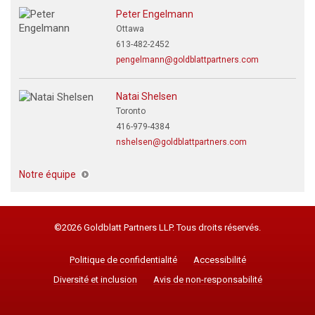
Peter Engelmann
Ottawa
613-482-2452
pengelmann@goldblattpartners.com
Natai Shelsen
Toronto
416-979-4384
nshelsen@goldblattpartners.com
Notre équipe
©2026 Goldblatt Partners LLP. Tous droits réservés.
Politique de confidentialité
Accessibilité
Diversité et inclusion
Avis de non-responsabilité