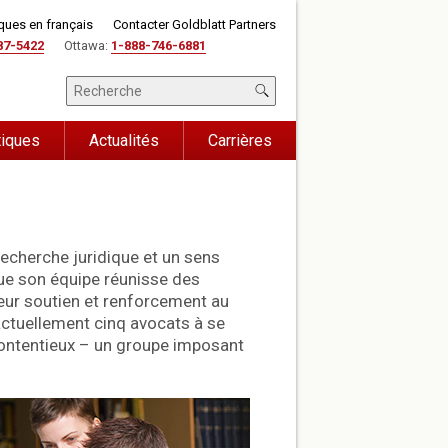
iques en français
Contacter Goldblatt Partners
87-5422
Ottawa:
1-888-746-6881
tiques
Actualités
Carrières
recherche juridique et un sens
 que son équipe réunisse des
eur soutien et renforcement au
actuellement cinq avocats à se
contentieux – un groupe imposant