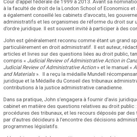
Cour d’appel fédérale de 1999 à 2013. Avant sa nomination 
à la faculté de droit de la London School of Economics et 
a également conseillé les cabinets d’avocats, les gouverne
administratifs et les organismes de réforme du droit sur 
d’ordre juridique. Il est souvent invité à participer à des c
John est généralement reconnu comme étant un grand spécia
particulièrement en droit administratif. Il est auteur, réd
articles et livres sur des questions liées au droit public, t
compris «
Judicial Review of Administrative Action in Can
Judicial Review of Administrative Action
» et le manuel «
A
and Materials
». Il a reçu la médaille Mundell récompensan
juridique et la Médaille du Conseil des tribunaux administ
contributions à la justice administrative canadienne.
Dans sa pratique, John s’engagera à fournir d’avis juridiqu
cabinet en matière des questions relatives au droit public : 
procédures des tribunaux, et les recours déposés par des 
par d’autres décideurs à l’encontre des décisions administ
programmes législatifs.